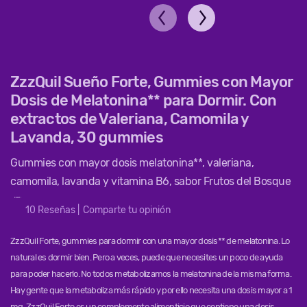
ZzzQuil Sueño Forte, Gummies con Mayor
Dosis de Melatonina** para Dormir. Con
extractos de Valeriana, Camomila y
Lavanda, 30 gummies
Gummies con mayor dosis melatonina**, valeriana,
camomila, lavanda y vitamina B6, sabor Frutos del Bosque
10
Reseñas
|
Comparte tu opinión
ZzzQuil Forte, gummies para dormir con una mayor dosis** de melatonina. Lo
natural es dormir bien. Pero a veces, puede que necesites un poco de ayuda
para poder hacerlo. No todos metabolizamos la melatonina de la misma forma.
Hay gente que la metaboliza más rápido y por ello necesita una dosis mayor a 1
mg. ZzzQuil Forte es un complemento alimenticio que contiene una dosis