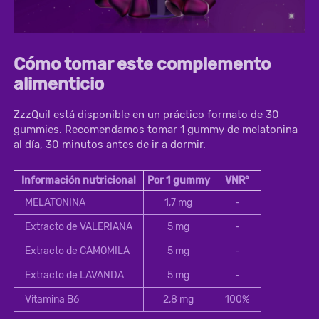
Cómo tomar este complemento
alimenticio
ZzzQuil está disponible en un práctico formato de 30 
gummies. Recomendamos tomar 1 gummy de melatonina 
al día, 30 minutos antes de ir a dormir.
Información nutricional
Por 1 gummy
VNR°
MELATONINA
1,7 mg
-
Extracto de VALERIANA
5 mg
-
Extracto de CAMOMILA
5 mg
-
Extracto de LAVANDA
5 mg
-
Vitamina B6
2,8 mg
100%