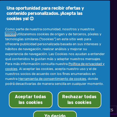
Información sobre ZzzQuil
Una oportunidad para recibir ofertas y
Términos y condiciones
contenido personalizados. ¡Acepta las
Mis Datos
cookies ya! 😊
Privacidad
Como parte de nuestra comunidad, nosotros y nuestros
Declaración de accesibilidad
socios
utilizaremos cookies de origen y de terceros, píxeles y
tecnologías similares (“cookies”) en este sitio web para
Contáctenos
ofrecerle publicidad personalizada basada en sus intereses y
Preguntas frecuentes
hábitos de navegación, realizar análisis y mejorar su
experiencia de navegación. Las Cookies nos ayudan a entender
Mapa del sitio
qué contenidos te gustan más y adaptar nuestros mensajes.
Para más información consulta nuestra
Política de privacidad y
cookies
. Al aceptar las cookies, acepta nuestro uso y el de
nuestros socios de acuerdo con los fines enumerados en
nuestra
Herramienta de consentimiento de cookies
, donde
podrá desactivarlas de manera sencilla en cualquier momento.
Aceptar todas
Rechazar todas
las cookies
las cookies
CONSENTIMIENTO DE COOKIES
© 2026 ZzzQuil Procter & Gamble
Yo decido