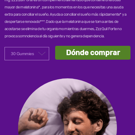
mayor de melatonina* , para los momentos en los que necesitas una ayuda
extra para conciliar el sueño. Ayuda a conciliar el sueño más rápidamente* y a
despertarse renovado***. Dado que la melatonina que se toma antes de
acostarse se elimina de tu organismo mientras duermes, ZzzQuil Forte no
provoca somnolencia al día siguiente y no genera dependencia.
Dónde comprar
30 Gummies